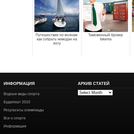
Путешествие по волнам:
Таможенный брокер
как собрать чемодан на
Iskema
яхту
ИНФОРМАЦИЯ
АРХИВ СТАТЕЙ
Архив
Водные виды спорта
статей
Будапешт 2010
Результаты олимпиады
Все о спорте
Информация