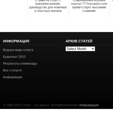
Ставки на спорт с
Современный игровой
bukmeker.website:
портал 777icecasino.com
руководство для новичков
приветствует высокими
и опытных игроков
ставками
ИНФОРМАЦИЯ
АРХИВ СТАТЕЙ
Архив
Водные виды спорта
статей
Будапешт 2010
Результаты олимпиады
Все о спорте
Информация
© 2009-2026 Спорт – это жизнь!. All Rights Reserved.
Информация