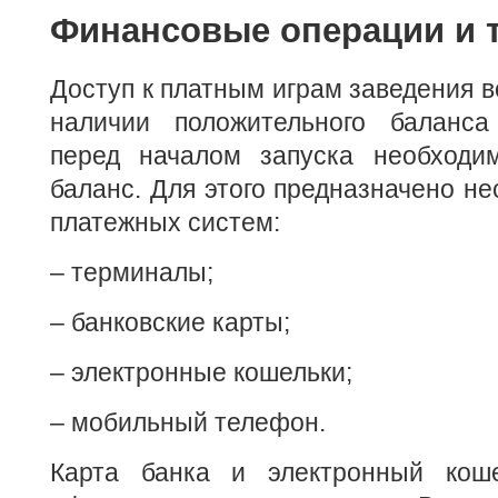
Финансовые операции и 
Доступ к платным играм заведения в
наличии положительного баланса
перед началом запуска необходи
баланс. Для этого предназначено не
платежных систем:
– терминалы;
– банковские карты;
– электронные кошельки;
– мобильный телефон.
Карта банка и электронный кош