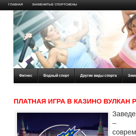
ГЛАВНАЯ
ЗНАМЕНИТЫЕ СПОРТСМЕНЫ
Фитнес
Водный спорт
Другие виды спорта
Зим
ПЛАТНАЯ ИГРА В КАЗИНО ВУЛКАН 
Заведе
– э
совре