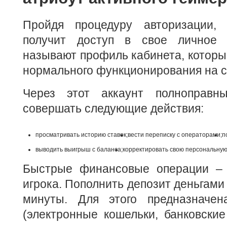
Пройдя процедуру авторизации, 
получит доступ в свое личное п
называют профиль кабинета, которы
нормального функционирования на са
Через этот аккаунт полноправн
совершать следующие действия:
просматривать историю ставок;
вести переписку с операторами;
п
выводить выигрыш с баланса;
корректировать свою персональну
Быстрые финансовые операции – 
игрока. Пополнить депозит деньгами
минуты. Для этого предназначен
(электронные кошельки, банковски