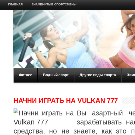
ГЛАВНАЯ
ЗНАМЕНИТЫЕ СПОРТСМЕНЫ
Фитнес
Водный спорт
Другие виды спорта
Зим
НАЧНИ ИГРАТЬ НА VULKAN 777
Вы азартный че
зарабатывать н
средства, но не знаете, как это 