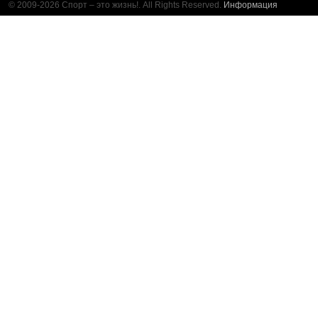
© 2009-2026 Спорт – это жизнь!. All Rights Reserved.
Информация