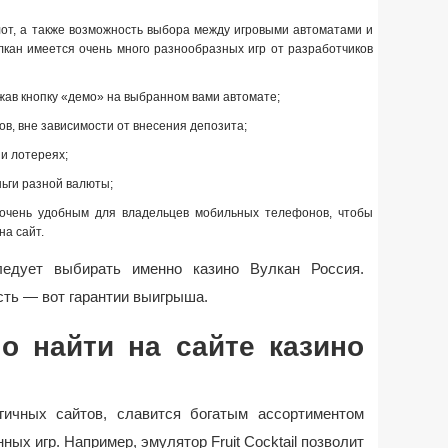
от, а также возможность выбора между игровыми автоматами и
лкан имеется очень много разнообразных игр от разработчиков
ажав кнопку «демо» на выбранном вами автомате;
в, вне зависимости от внесения депозита;
 и лотереях;
ньги разной валюты;
 очень удобным для владельцев мобильных телефонов, чтобы
на сайт.
ледует выбирать именно казино Вулкан Россия.
сть — вот гарантии выигрыша.
о найти на сайте казино
гичных сайтов, славится богатым ассортиментом
ых игр. Например, эмулятор Fruit Cocktail позволит