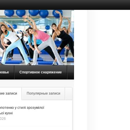
ровье
Спортивное снаряжение
ие записи
Популярные записи
потенко у стилі зрозумілої
ої кухні
2026