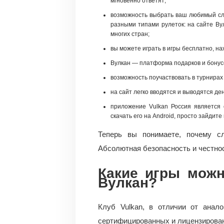
мгновенно ответят;
возможность выбрать ваш любимый сл
разными типами рулеток: на сайте Ву
многих стран;
вы можете играть в игры бесплатно, н
Вулкан — платформа подарков и бонусо
возможность поучаствовать в турнирах
на сайт легко вводятся и выводятся де
приложение Vulkan Россия является
скачать его на Android, просто зайдите 
Теперь вы понимаете, почему с
Абсолютная безопасность и честно
Какие игры можн
Вулкан?
Клуб Vulkan, в отличии от анало
сертифицированных и лицензированн