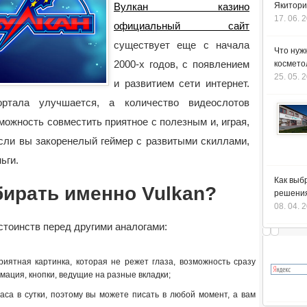
Вулкан казино
Якитори
17. 06. 
официальный сайт
существует еще с начала
Что нуж
2000-х годов, с появлением
космето
25. 05. 
и развитием сети интернет.
тала улучшается, а количество видеослотов
можность совместить приятное с полезным и, играя,
сли вы закоренелый геймер с развитыми скиллами,
ьги.
Как выб
бирать именно Vulkan?
решения
08. 04. 
стоинств перед другими аналогами:
иятная картинка, которая не режет глаза, возможность сразу
мация, кнопки, ведущие на разные вкладки;
аса в сутки, поэтому вы можете писать в любой момент, а вам