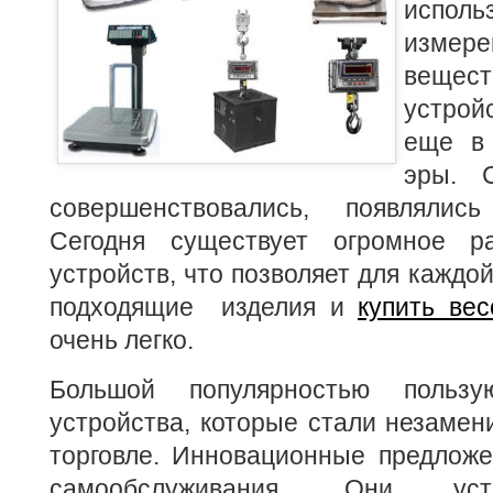
испо
измер
вещес
устрой
еще в
эры.
совершенствовались, появлялис
Сегодня существует огромное ра
устройств, что позволяет для каждо
подходящие изделия и
купить ве
очень легко.
Большой популярностью пользу
устройства, которые стали незаме
торговле. Инновационные предложе
самообслуживания. Они уст