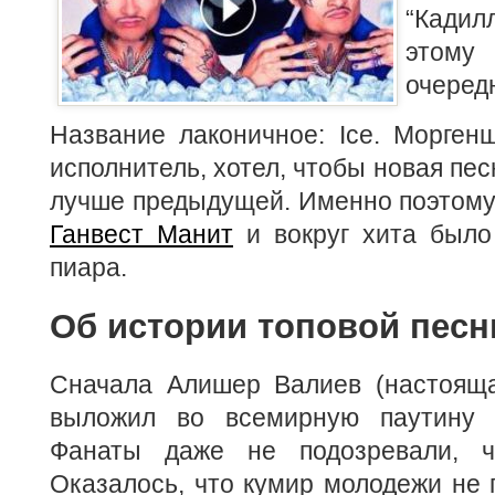
“Кадилл
этом
очеред
Название лаконичное: Ice. Морген
исполнитель, хотел, чтобы новая пе
лучше предыдущей. Именно поэтом
Ганвест Манит
и вокруг хита было
пиара.
Об истории топовой песн
Сначала Алишер Валиев (настоящ
выложил во всемирную паутину к
Фанаты даже не подозревали, ч
Оказалось, что кумир молодежи не 