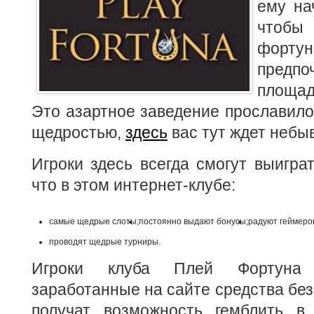
ему на
чтоб
фортун
предп
площад
Это азартное заведение прославило
щедростью,
здесь
вас тут ждет небы
Игроки здесь всегда смогут выиграт
что в этом интернет-клубе:
самые щедрые слоты;
постоянно выдают бонусы;
радуют геймеро
проводят щедрые турниры.
Игроки клуба Плей Фортуна 
заработанные на сайте средства без
получат возможность гемблить в