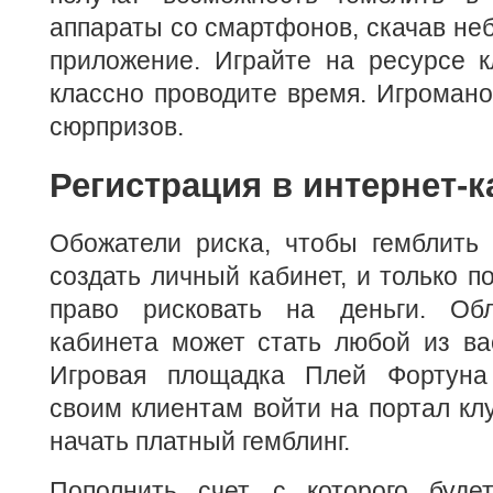
аппараты со смартфонов, скачав не
приложение. Играйте на ресурсе к
классно проводите время. Игромано
сюрпризов.
Регистрация в интернет-к
Обожатели риска, чтобы гемблить 
создать личный кабинет, и только п
право рисковать на деньги. Обл
кабинета может стать любой из вас
Игровая площадка Плей Фортуна 
своим клиентам войти на портал клу
начать платный гемблинг.
Пополнить счет, с которого будет