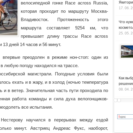
велосипедной гонке Race across Russia,
Якитори
17. 06. 
которая проходит по маршруту Москва-
Владивосток. Протяженность этого
Что нуж
маршрута составляет 9254 км, что
космето
25. 05. 
превышает длину трассы Race across
и 13 дней 14
часов и 56 минут.
 впервые преодолен в режиме нон-стоп: один из
 в любую погоду находился на трассе.
нссибирской магистрали. Погодные условия были
Как выб
ось ехать и в жару, и в холод (ночью температура
решения
08. 04. 
дь и в ветер. Значительная часть пути проходила по
енная работа команды и сила духа велогонщиков-
реодолеть все испытания.
 Нестерову научился в перерывах между ездой
олько минут. Австриец Андреас Фукс, наоборот,