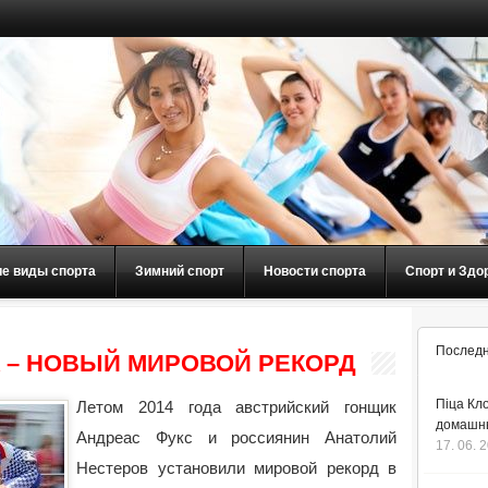
ие виды спорта
Зимний спорт
Новости спорта
Спорт и Здо
Последн
A – НОВЫЙ МИРОВОЙ РЕКОРД
Піца Кло
Летом 2014 года австрийский гонщик
домашнь
Андреас Фукс и россиянин Анатолий
17. 06. 
Нестеров установили мировой рекорд в