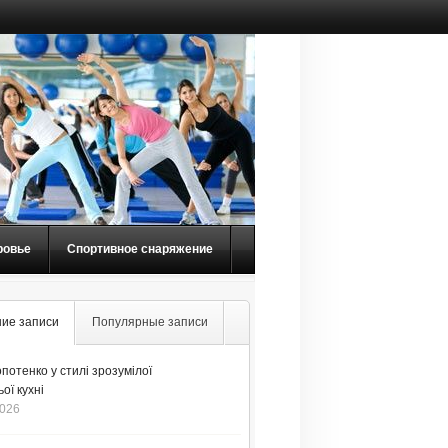
ровье
Спортивное снаряжение
ие записи
Популярные записи
потенко у стилі зрозумілої
ої кухні
2026