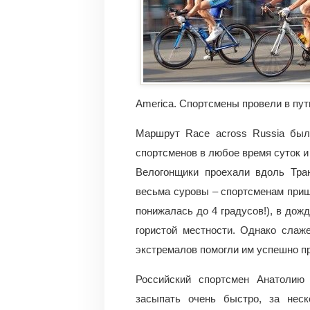
America. Спортсмены провели в пут
Маршрут Race across Russia был
спортсменов в любое время суток и
Велогонщики проехали вдоль Тра
весьма суровы – спортсменам пришл
понижалась до 4 градусов!), в дож
гористой местности. Однако слаж
экстремалов помогли им успешно п
Российский спортсмен Анатолию
засыпать очень быстро, за неск