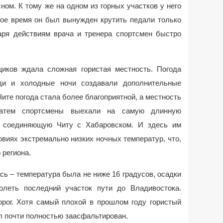
ом. К тому же на одном из горных участков у него
рое время он был вынужден крутить педали только
аря действиям врача и тренера спортсмен быстро
иков ждала сложная гористая местность. Погода
ди и холодные ночи создавали дополнительные
Чите погода стала более благоприятной, а местность
атем спортсмены выехали на самую длинную
, соединяющую Читу с Хабаровском. И здесь им
виях экстремально низких ночных температур, что,
 региона.
ь – температура была не ниже 16 градусов, осадки
олеть последний участок пути до Владивостока.
орог. Хотя самый плохой в прошлом году гористый
л почти полностью заасфальтирован.