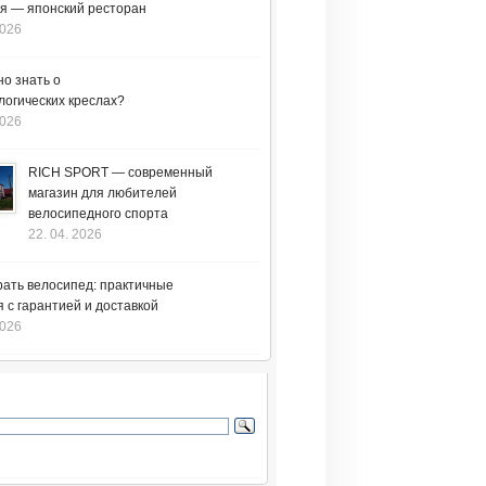
я — японский ресторан
2026
но знать о
логических креслах?
2026
RICH SPORT — современный
магазин для любителей
велосипедного спорта
22. 04. 2026
рать велосипед: практичные
 с гарантией и доставкой
2026