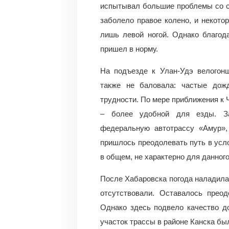
испытывал большие проблемы со сн
заболело правое колено, и некото
лишь левой ногой. Однако благод
пришел в норму.
На подъезде к Улан-Удэ велогонщ
также не баловала: частые дож
трудности. По мере приближения к 
– более удобной для езды. З
федеральную автотрассу «Амур»
пришлось преодолевать путь в усло
в общем, не характерно для данного
После Хабаровска погода наладилас
отсутствовали. Оставалось преод
Однако здесь подвело качество д
участок трассы в районе Канска бы