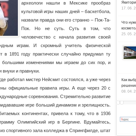
археологи нашли в Мексике прообраз
Якитори
17. 06. 
культовой игры наших дней – баскетбола,
назвали правда они его странно – Пок-Та-
Что нуж
Пок. Но не суть. Суть в том, что
космето
25. 05. 
человечество с начала развития своей
ндным играм. И скромный учитель физической
 в 1891 году практически случайно придумал ту
ь большими изменениями мы играем до сих пор, и
 внуки и правнуки.
 где работал мистер Нейсмит состоялся, а уже через
Как выб
решения
ены официальные правила игры. А еще через 20 с
08. 04. 
ждународные соревнования. Стремительно развитие
придававшие игре больший динамизм и зрелищность.
итаемых континентах, привела к тому, что в 1936
грамму Олимпийский игр в Берлине. Вдумайтесь,
а из спортивного зала колледжа в Спрингфилде, штат