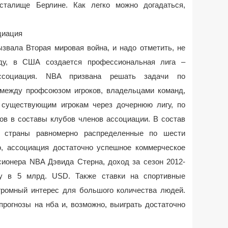
сталище Берлине. Как легко можно догадаться,
циация
звала Вторая мировая война, и надо отметить, не
оду, в США создается профессиональная лига –
ассоциация. NBA призвана решать задачи по
между профсоюзом игроков, владельцами команд,
 существующим игрокам через дочернюю лигу, по
ов в составы клубов членов ассоциации. В состав
 страны равномерно распределенные по шести
о, ассоциация достаточно успешное коммерческое
сионера NBA Дэвида Стерна, доход за сезон 2012-
ку в 5 млрд. USD. Также ставки на спортивные
громный интерес для большого количества людей.
рогнозы на нба и, возможно, выиграть достаточно