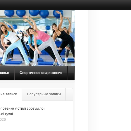
ровье
Спортивное снаряжение
ие записи
Популярные записи
потенко у стилі зрозумілої
ої кухні
2026