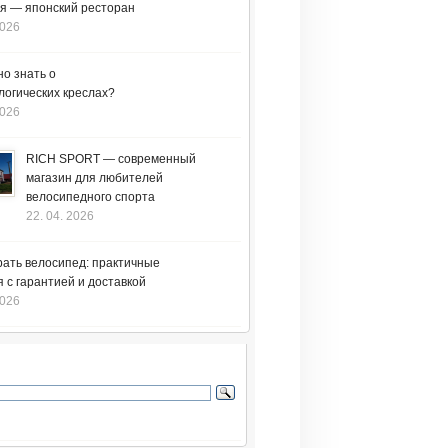
я — японский ресторан
2026
но знать о
логических креслах?
2026
RICH SPORT — современный
магазин для любителей
велосипедного спорта
22. 04. 2026
рать велосипед: практичные
 с гарантией и доставкой
2026