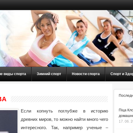
ие виды спорта
Зимний спорт
Новости спорта
Спорт и Здо
Последн
BA
Піца Кло
Если копнуть поглубже в историю
домашнь
древних миров, то можно найти много чего
17. 06. 
интересного. Так, например ученые –