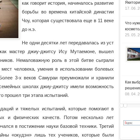
как говорит история, начиналось развитие
Якитори
17. 06. 
борьбы во времена
китайской династии
Чоу, которая существовала еще в 11 веке
Что нуж
до н.э.
космето
25. 05. 
Не одни десятки лет передавалась из уст
 как мастер джиу-джитсу Ису Мутаемоне, вышел
ников. Немаловажную роль в этой битве сыграли
 мест человека, умения в использовании болевых
 Более 3-х веков Самураи преумножали и хранили
Как выб
 семейных школах джиу-джитсу имели возможность
решения
08. 04. 
кто прошел три этапа испытаний.
даций и тяжелых испытаний, которые помогают в
ых и физических качеств. Потом несколько лет
чался в постижении науки базовой техники. Третий
айны «окудэн» лишь тех учеников, которые были