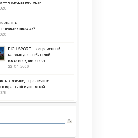
я — японский ресторан
2026
но знать о
логических креслах?
2026
RICH SPORT — современный
магазин для любителей
велосипедного спорта
22. 04. 2026
рать велосипед: практичные
 с гарантией и доставкой
2026