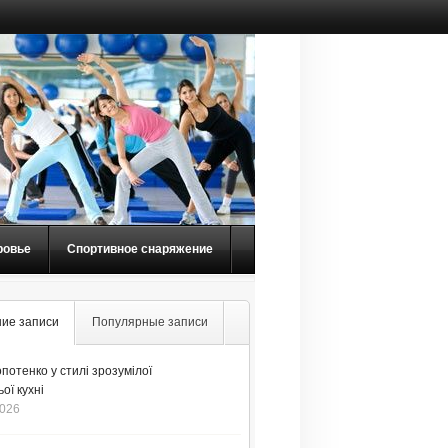
ровье
Спортивное снаряжение
ие записи
Популярные записи
потенко у стилі зрозумілої
ої кухні
2026