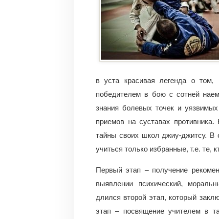
в уста красивая легенда о том,
победителем в бою с сотней наем
знания болевых точек и уязвимых
приемов на суставах противника.
тайны своих школ джиу-джитсу. В
учиться только избранные, т.е. те, 
Первый этап – получение рекомен
выявлении психический, моральн
длился второй этап, который заклю
этап – посвящение учителем в т