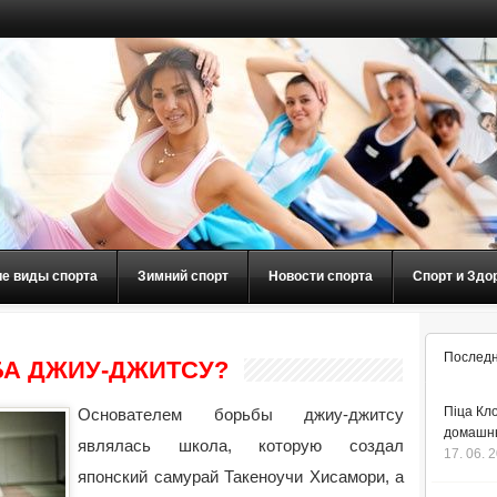
ие виды спорта
Зимний спорт
Новости спорта
Спорт и Здо
Последн
БА ДЖИУ-ДЖИТСУ?
Піца Кло
Основателем борьбы джиу-джитсу
домашнь
являлась школа, которую создал
17. 06. 
японский самурай Такеноучи Хисамори, а