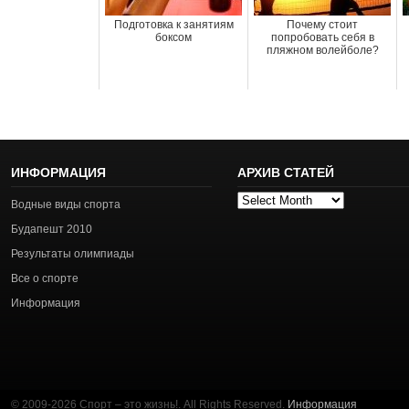
Подготовка к занятиям
Почему стоит
боксом
попробовать себя в
пляжном волейболе?
ИНФОРМАЦИЯ
АРХИВ СТАТЕЙ
Архив
Водные виды спорта
статей
Будапешт 2010
Результаты олимпиады
Все о спорте
Информация
© 2009-2026 Спорт – это жизнь!. All Rights Reserved.
Информация