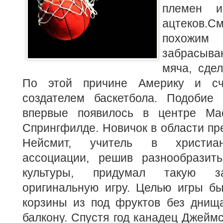
племен и
ацтеков.
похожим
забрасыва
мяча, сдел
По этой причине Америку и сч
создателем баскетбола. Подобие
впервые появилось в центре Мас
Спрингфилде. Новичок в области п
Нейсмит, учитель в христиа
ассоциации,
решив разнообразит
культуры, придумал такую з
оригинальную игру. Целью игры бы
корзины из под фруктов без днища
балкону. Спустя год канадец Джейм