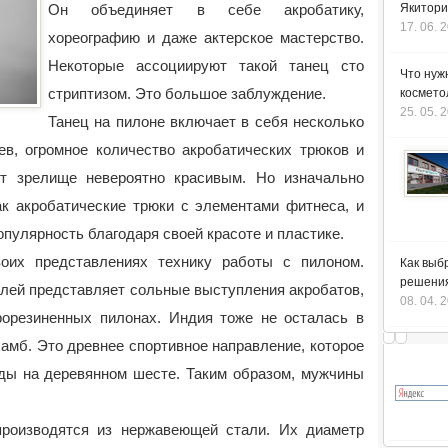
Он объединяет в себе акробатику,
Якитори
17. 06. 
хореографию и даже актерское мастерство.
Некоторые ассоциируют такой танец сто
Что нуж
стриптизом. Это большое заблуждение.
космето
25. 05. 
Танец на пилоне включает в себя несколько
ев, огромное количество акробатических трюков и
ет зрелище невероятно красивым.
Но изначально
ак акробатические трюки с элементами фитнеса, и
пулярность благодаря своей красоте и пластике.
оих представлениях технику работы с пилоном.
Как выб
решения
олей представляет сольные выступления акробатов,
08. 04. 
рорезиненных пилонах. Индия тоже не осталась в
амб. Это древнее спортивное направление, которое
ды на деревянном шесте. Таким образом, мужчины
роизводятся из нержавеющей стали. Их диаметр