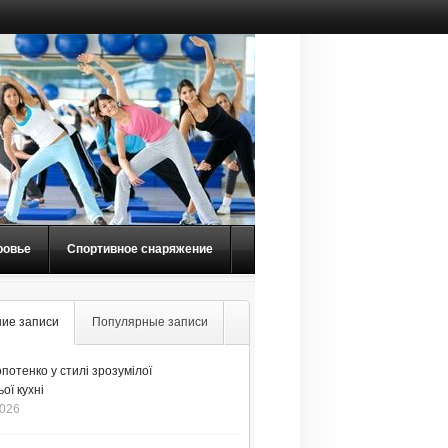
ровье
Спортивное снаряжение
ие записи
Популярные записи
потенко у стилі зрозумілої
ої кухні
2026