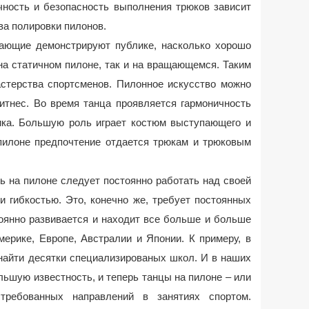
чность и безопасность выполнения трюков зависит
ва полировки пилонов.
ающие демонстрируют публике, насколько хорошо
на статичном пилоне, так и на вращающемся. Таким
астерства спортсменов. Пилонное искусство можно
итнес. Во время танца проявляется гармоничность
ика. Большую роль играет костюм выступающего и
 пилоне предпочтение отдается трюкам и трюковым
ь на пилоне следует постоянно работать над своей
и гибкостью. Это, конечно же, требует постоянных
тоянно развивается и находит все больше и больше
мерике, Европе, Австралии и Японии. К примеру, в
найти десятки специализированых школ. И в наших
ьшую известность, и теперь танцы на пилоне – или
требованных направлений в занятиях спортом.