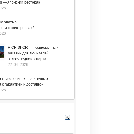
я — японский ресторан
2026
но знать о
логических креслах?
2026
RICH SPORT — современный
магазин для любителей
велосипедного спорта
22. 04. 2026
рать велосипед: практичные
 с гарантией и доставкой
2026