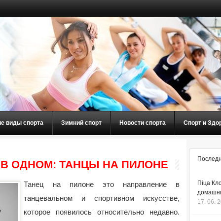
ие виды спорта
Зимний спорт
Новости спорта
Спорт и Здо
Последн
 В ОДНОМ: ТАНЦЫ НА ПИЛОНЕ
Піца Кло
Танец на пилоне это направление в
домашнь
танцевальном и спортивном искусстве,
17. 06. 
которое появилось относительно недавно.