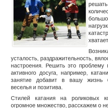
реша
количе
боль
наг
ката
хватае
Возни
усталость, раздражительность, вяло
настроения. Решить это проблему
активного досуга, например, катан
занятие добавит в вашу жизнь б
веселья и позитива.
Стилей катания на роликовых ко
огромное множество, расскажем о не