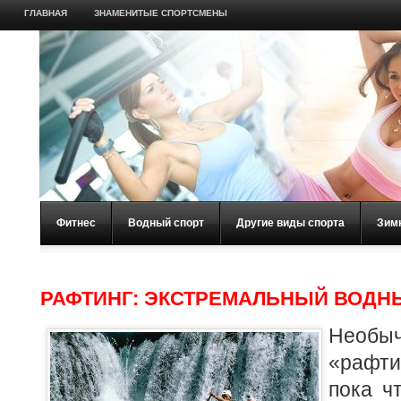
ГЛАВНАЯ
ЗНАМЕНИТЫЕ СПОРТСМЕНЫ
Фитнес
Водный спорт
Другие виды спорта
Зим
РАФТИНГ: ЭКСТРЕМАЛЬНЫЙ ВОДН
Необ
«рафт
пока ч