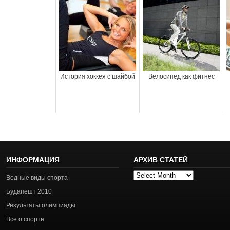
История хоккея с шайбой
Велосипед как фитнес
ИНФОРМАЦИЯ
АРХИВ СТАТЕЙ
Архив
Водные виды спорта
статей
Будапешт 2010
Результаты олимпиады
Все о спорте