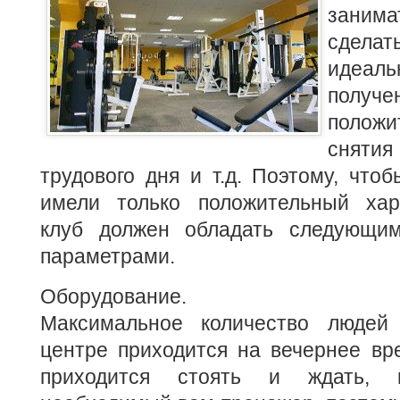
заним
сдел
идеал
полу
полож
сняти
трудового дня и т.д. Поэтому, что
имели только положительный хар
клуб должен обладать следующи
параметрами.
Оборудование.
Максимальное количество люде
центре приходится на вечернее вр
приходится стоять и ждать, п