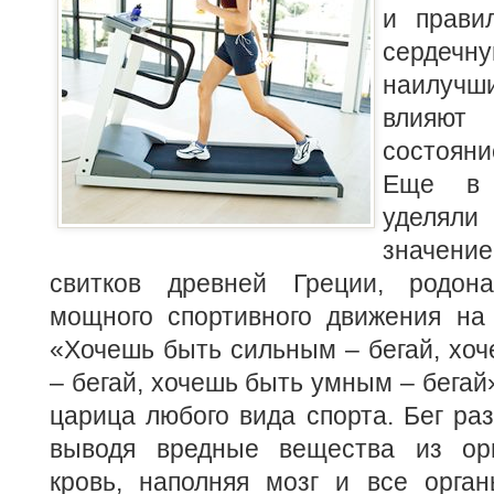
и прави
серд
наилу
влияют
состоян
Еще в 
уделял
значен
свитков древней Греции, родона
мощного спортивного движения на 
«Хочешь быть сильным – бегай, хо
– бегай, хочешь быть умным – бегай»
царица любого вида спорта. Бег раз
выводя вредные вещества из орг
кровь, наполняя мозг и все орган