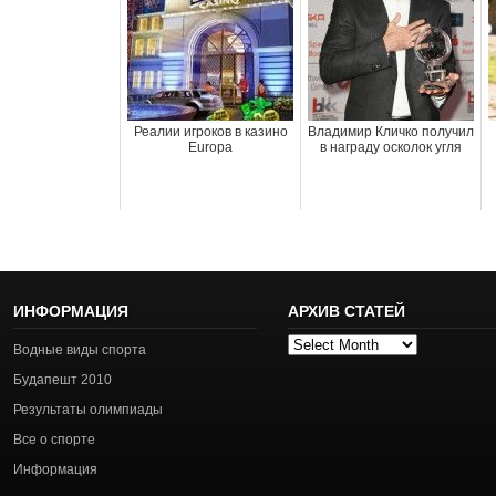
Реалии игроков в казино
Владимир Кличко получил
Europa
в награду осколок угля
ИНФОРМАЦИЯ
АРХИВ СТАТЕЙ
Архив
Водные виды спорта
статей
Будапешт 2010
Результаты олимпиады
Все о спорте
Информация