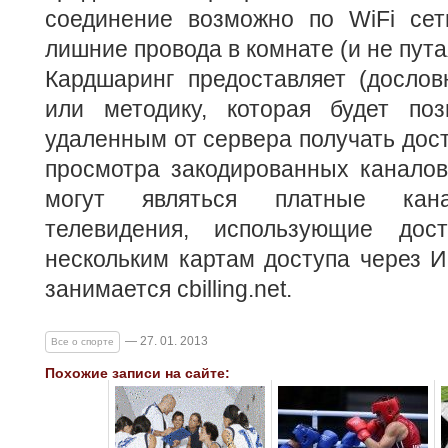
соединение возможно по WiFi сет
лишние провода в комнате (и не путая
Кардшаринг предоставляет (дослов
или методику, которая будет поз
удаленным от сервера получать дост
просмотра закодированных каналов
могут являться платные кана
телевидения, использующие до
нескольким картам доступа через И
занимается cbilling.net.
— 27. 01. 2013
Все о спорте
Похожие записи на сайте: