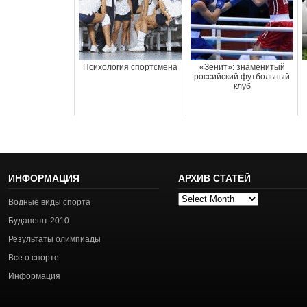
Психология спортсмена
«Зенит»: знаменитый
российский футбольный
клуб
ИНФОРМАЦИЯ
АРХИВ СТАТЕЙ
Архив
Водные виды спорта
статей
Будапешт 2010
Результаты олимпиады
Все о спорте
Информация