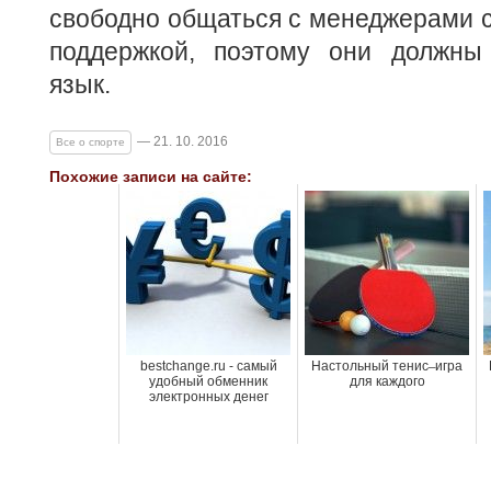
свободно общаться с менеджерами с
поддержкой, поэтому они должны
язык.
— 21. 10. 2016
Все о спорте
Похожие записи на сайте:
bestchange.ru - самый
Настольный тенис ̶ игра
удобный обменник
для каждого
электронных денег