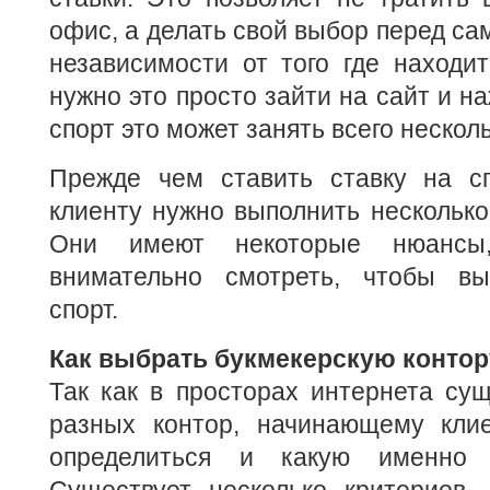
офис, а делать свой выбор перед са
независимости от того где находит
нужно это просто зайти на сайт и н
спорт это может занять всего несколь
Прежде чем ставить ставку на сп
клиенту нужно выполнить несколько
Они имеют некоторые нюансы
внимательно смотреть, чтобы вы
спорт.
Как выбрать букмекерскую контор
Так как в просторах интернета су
разных контор, начинающему кли
определиться и какую именно 