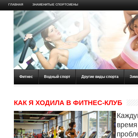
ГЛАВНАЯ
ЗНАМЕНИТЫЕ СПОРТСМЕНЫ
Фитнес
Водный спорт
Другие виды спорта
Зим
КАК Я ХОДИЛА В ФИТНЕС-КЛУБ
Кажду
врем
пробл