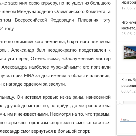
уже закончил свою карьеру, но не ушел из большого
Якитори
17. 06. 
я членом Международного Олимпийского Комитета, а
ентом Всероссийской Федерации Плавания, эту
Что нуж
4 году.
космето
25. 05. 
атного олимпийского чемпиона, 6 кратного чемпиона
опы. Александр был неоднократно представлен к
аслуги перед Отечеством», «Заслуженный мастер
я Александра наиболее «урожайным»: его признали
учил приз FINA за достижения в области плавания,
Как выб
 к награде орденом за заслуги.
решения
08. 04. 
льницу. Он истекал кровью из-за раны, нанесенной
л друзей до метро, но, не дойдя, до метрополитена
ми, им и неизвестными. Несмотря на то, что травмы,
но серьезны, организм спортсмена смог справиться
Александр смог вернуться в большой спорт.