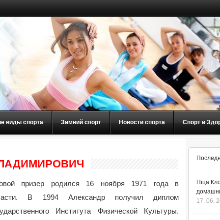
ие виды спорта
Зимний спорт
Новости спорта
Спорт и Здо
Последн
ВЛАДИМИРОВИЧ
Піца Кло
овой призер родился 16 ноября 1971 года в
домашнь
ласти. В 1994 Александр получил диплом
17. 06. 
сударственного Института Физической Культуры.