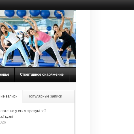
ровье
Спортивное снаряжение
ие записи
Популярные записи
потенко у стилі зрозумілої
ої кухні
2026