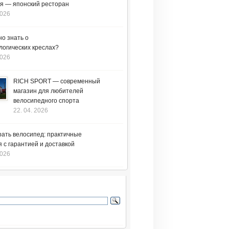
я — японский ресторан
2026
но знать о
логических креслах?
2026
RICH SPORT — современный
магазин для любителей
велосипедного спорта
22. 04. 2026
рать велосипед: практичные
 с гарантией и доставкой
2026