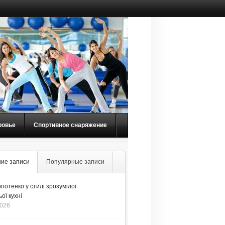
ровье
Спортивное снаряжение
ие записи
Популярные записи
потенко у стилі зрозумілої
ої кухні
2026