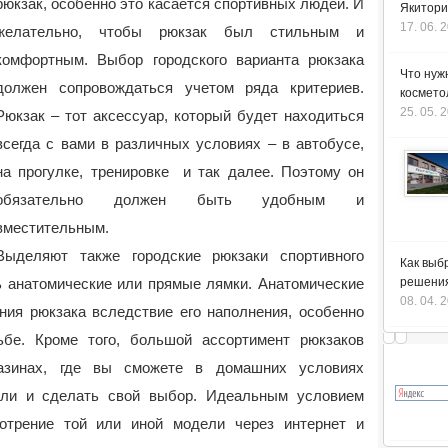
рюкзак, особенно это касается спортивных людей. И
Якитори
17. 06. 
желательно, чтобы рюкзак был стильным и
комфортным. Выбор городского варианта рюкзака
Что нуж
должен сопровождаться учетом ряда критериев.
космето
25. 05. 
Рюкзак – тот аксессуар, который будет находиться
всегда с вами в различных условиях – в автобусе,
на прогулке, тренировке и так далее. Поэтому он
обязательно должен быть удобным и
вместительным.
Выделяют также городские рюкзаки спортивного
Как выб
ь анатомические или прямые лямки. Анатомические
решения
08. 04. 
ия рюкзака вследствие его наполнения, особенно
бе. Кроме того, большой ассортимент рюкзаков
азинах, где вы сможете в домашних условиях
ели и сделать свой выбор. Идеальным условием
отрение той или иной модели через интернет и