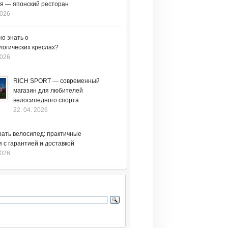
я — японский ресторан
2026
но знать о
логических креслах?
2026
RICH SPORT — современный
магазин для любителей
велосипедного спорта
22. 04. 2026
рать велосипед: практичные
 с гарантией и доставкой
2026