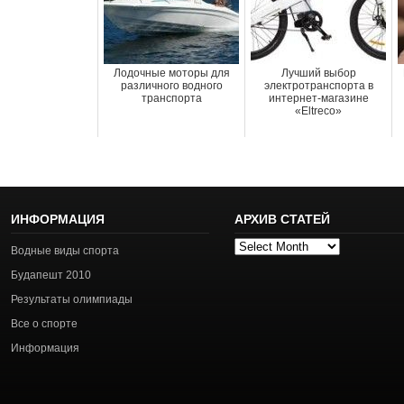
Лодочные моторы для
Лучший выбор
различного водного
электротранспорта в
транспорта
интернет-магазине
«Eltreco»
ИНФОРМАЦИЯ
АРХИВ СТАТЕЙ
Архив
Водные виды спорта
статей
Будапешт 2010
Результаты олимпиады
Все о спорте
Информация