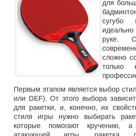
для больш
бадминт
сугубо 
идеальн
руке. С
соврем
сложно с
только 
професси
Первым этапом является выбор стил
или DEF). От этого выбора зависи
для ракетки, и, конечно, их свойст
стиля игры нужно выбирать раке
которые помогают кручению, а
атакующей игры, ракетка д