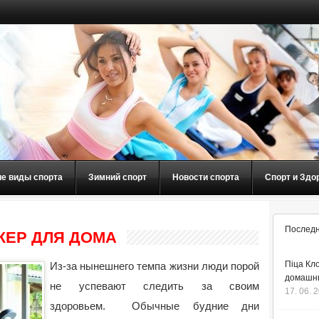
ие виды спорта
Зимний спорт
Новости спорта
Спорт и Здо
Последн
ЖЕР ДЛЯ ДОМА
Піца Кло
Из-за нынешнего темпа жизни люди порой
домашнь
не успевают следить за своим
17. 06. 
здоровьем.
Обычные будние дни