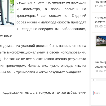
сводятся к тому, что человек не проходит
Якитори
17. 06. 
и километра, а порой времени на
тренажерный зал совсем нет. Сидячий
Что нуж
образ жизни и малоподвижность приводят
космето
25. 05. 
к сердечно-сосудистым заболеваниям,
м весе.
ля домашних условий должен быть направлен не на
быть многофункциональным в своем использовании,
 Но так же не все знают какого именно результата
Как выб
ния тренажером. Изначально, нужно определить, на
решения
08. 04. 
ны ваши тренировки и какой результат ожидаете.
 поддержания мышц в тонусе, а так же избавлении