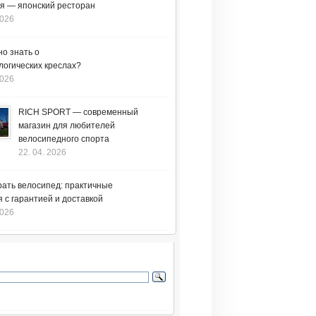
я — японский ресторан
2026
но знать о
логических креслах?
2026
RICH SPORT — современный
магазин для любителей
велосипедного спорта
22. 04. 2026
рать велосипед: практичные
 с гарантией и доставкой
2026