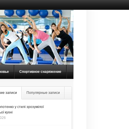
ровье
Спортивное снаряжение
ие записи
Популярные записи
потенко у стилі зрозумілої
ої кухні
2026