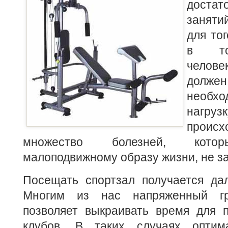
достат
заняти
для то
в то
челов
долж
необхо
нагруз
происх
множество болезней, котор
малоподвижному образу жизни, не за
Посещать спортзал получается дал
Многим из нас напряженный г
позволяет выкраивать время для 
клубов. В таких случаях опти