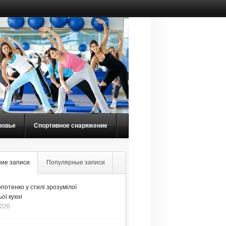
ровье
Спортивное снаряжение
ие записи
Популярные записи
потенко у стилі зрозумілої
ої кухні
2026