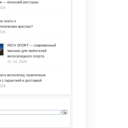
я — японский ресторан
2026
но знать о
логических креслах?
2026
RICH SPORT — современный
магазин для любителей
велосипедного спорта
22. 04. 2026
рать велосипед: практичные
 с гарантией и доставкой
2026