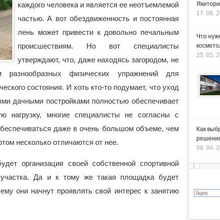
каждого человека и является ее неотъемлемой
Якитори
17. 06. 
частью. А вот обездвиженность и постоянная
лень может привести к довольно печальным
Что нуж
происшествиям. Но вот специалисты
космето
25. 05. 
утверждают, что, даже находясь загородом, не
ем разнообразных физических упражнений для
ческого состояния.
И хоть кто-то подумает, что уход
ными дачными постройками полностью обеспечивает
ю нагрузку, многие специалисты не согласны с
обеспечиваться даже в очень большом объеме, чем
Как выб
решения
ртом несколько отличаются от нее.
08. 04. 
удет организация своей собственной спортивной
 участка. Да и к тому же такая площадка будет
чему они начнут проявлять свой интерес к занятию