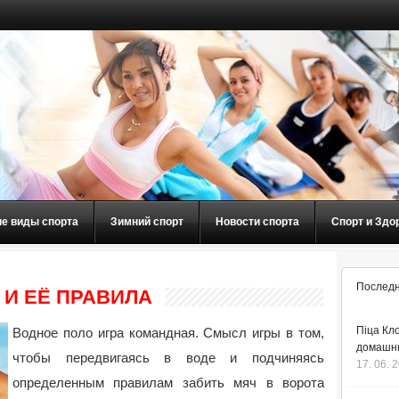
ие виды спорта
Зимний спорт
Новости спорта
Спорт и Здо
Последн
 И ЕЁ ПРАВИЛА
Піца Кло
Водное поло игра командная. Смысл игры в том,
домашнь
чтобы передвигаясь в воде и подчиняясь
17. 06. 
определенным правилам забить мяч в ворота