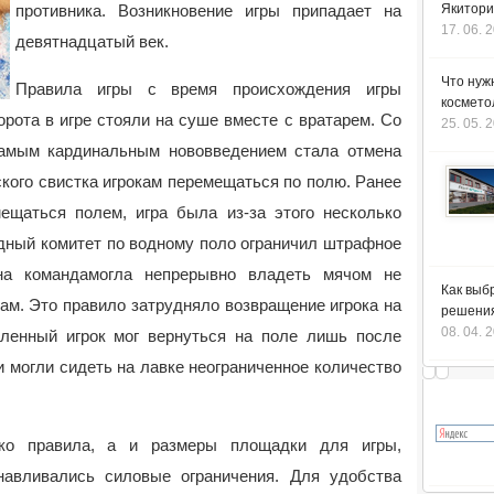
противника. Возникновение игры припадает на
Якитори
17. 06. 
девятнадцатый век.
Что нуж
Правила игры с время происхождения игры
космето
рота в игре стояли на суше вместе с вратарем. Со
25. 05. 
Самым кардинальным нововведением стала отмена
кого свистка игрокам перемещаться по полю. Ранее
мещаться полем, игра была из-за этого несколько
дный комитет по водному поло ограничил штрафное
на командамогла непрерывно владеть мячом не
Как выб
ам. Это правило затрудняло возвращение игрока на
решения
08. 04. 
ленный игрок мог вернуться на поле лишь после
ки могли сидеть на лавке неограниченное количество
ко правила, а и размеры площадки для игры,
навливались силовые ограничения. Для удобства