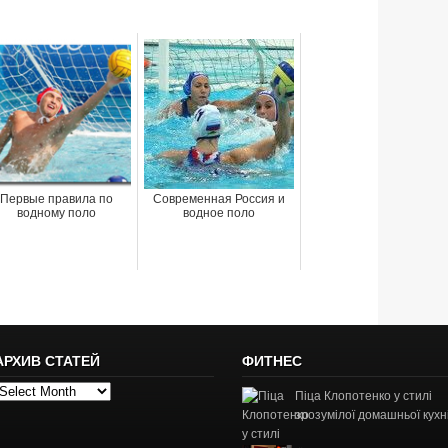
Первые правила по
Современная Россия и
водному поло
водное поло
АРХИВ СТАТЕЙ
ФИТНЕС
рхив
Піца Клопотенко у стилі
татей
зрозумілої домашньої кухн