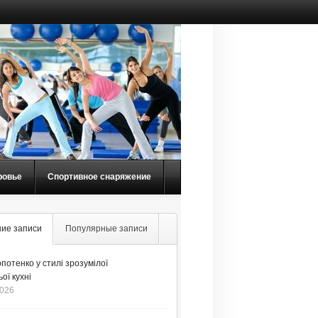
ровье
Спортивное снаряжение
ие записи
Популярные записи
потенко у стилі зрозумілої
ої кухні
2026