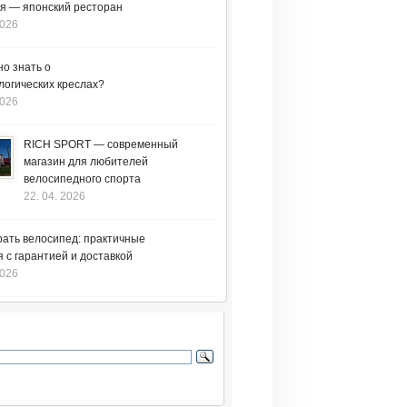
я — японский ресторан
2026
но знать о
логических креслах?
2026
RICH SPORT — современный
магазин для любителей
велосипедного спорта
22. 04. 2026
рать велосипед: практичные
 с гарантией и доставкой
2026