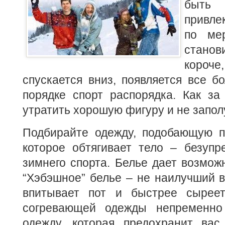
быть
привле
по ме
станов
короче,
спускается вниз, появляется все б
порядке спорт распорядка. Как за
утратить хорошую фигуру и не запол
Подбирайте одежду, подобающую п
которое обтягивает тело – безупр
зимнего спорта. Белье дает возмож
“Хэбэшное” белье – не наилучший ва
впитывает пот и быстрее сыреет
согревающей одежды непременно
одежду, которая предохранит вас