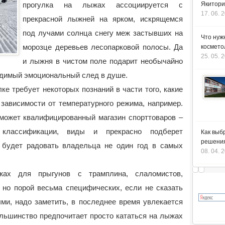
прогулка на лыжах ассоциируется с
Якитори
17. 06. 
прекрасной лыжней на ярком, искрящемся
под лучами солнца снегу меж застывших на
Что нуж
морозце деревьев лесопарковой полосы. Да
космето
25. 05. 
и лыжня в чистом поле подарит необычайно
ладимый эмоциональный след в душе.
ке требует некоторых познаний в части того, какие
 зависимости от температурного режима, например.
может квалифицированный магазин спорттоваров –
классификации, виды и прекрасно подберет
Как выб
решения
 будет радовать владельца не один год в самых
08. 04. 
ах для прыгунов с трамплина, слаломистов,
 но порой весьма специфических, если не сказать
ыми, надо заметить, в последнее время увлекается
льшинство предпочитает просто кататься на лыжах