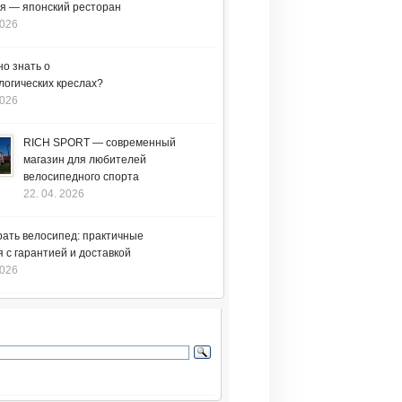
я — японский ресторан
2026
но знать о
логических креслах?
2026
RICH SPORT — современный
магазин для любителей
велосипедного спорта
22. 04. 2026
рать велосипед: практичные
 с гарантией и доставкой
2026