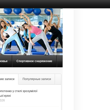
ровье
Спортивное снаряжение
ие записи
Популярные записи
потенко у стилі зрозумілої
ої кухні
2026