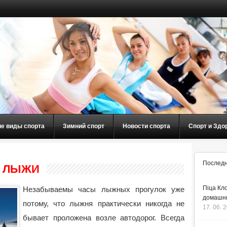
ие виды спорта
Зимний спорт
Новости спорта
Спорт и Здо
Последн
 ЛЫЖИ
Піца Кло
Незабываемы часы лыжных прогулок уже
домашнь
потому, что лыжня практически никогда не
17. 06. 
бывает проложена возле автодорог. Всегда