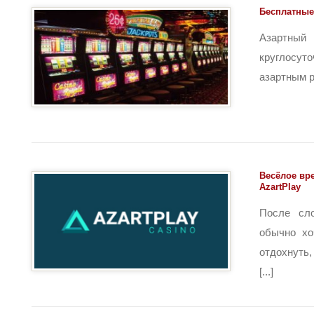
Бесплатные
Азартны
круглосут
азартным ра
Весёлое вр
AzartPlay
После сл
обычно хо
отдохнуть
[...]