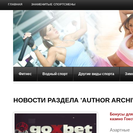
ГЛАВНАЯ
ЗНАМЕНИТЫЕ СПОРТСМЕНЫ
Фитнес
Водный спорт
Другие виды спорта
Зим
НОВОСТИ РАЗДЕЛА 'AUTHOR ARCHI
Бонусы для
казино Гокс
Азартные 