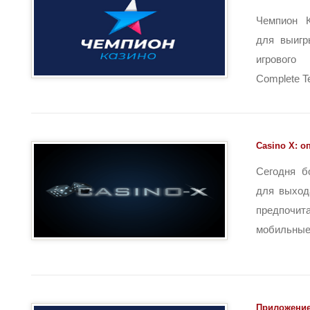
Чемпион К
для выигр
игрового
Complete Tec
Casino X: 
Сегодня б
для выход
предпоч
мобильные 
Приложение