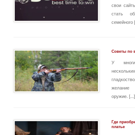
свои сайт
стать об
семейного [.
Советы по 
У многи
нескольк
гладкоств
желание 
оружие. [...]
Где приобр
платье