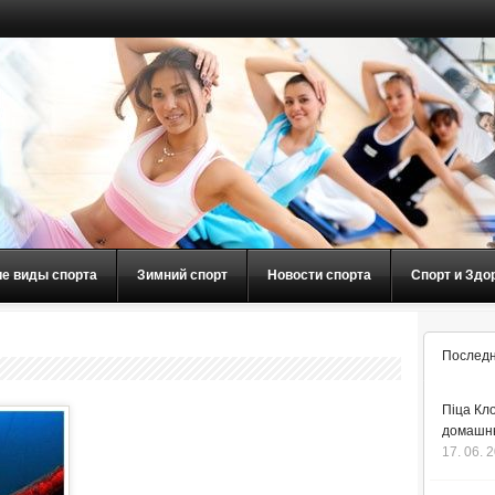
ие виды спорта
Зимний спорт
Новости спорта
Спорт и Здо
Последн
Піца Кло
домашнь
17. 06. 