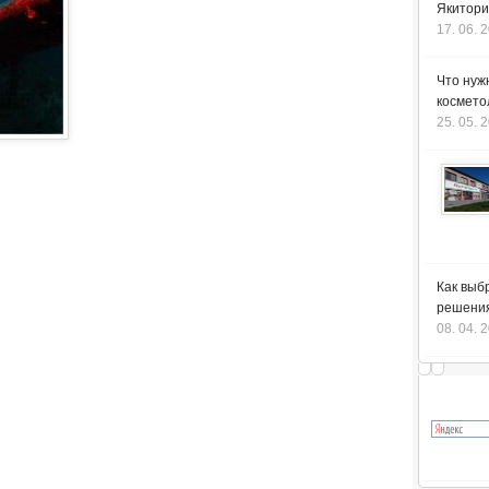
Якитори
17. 06. 
Что нуж
космето
25. 05. 
Как выб
решения
08. 04. 