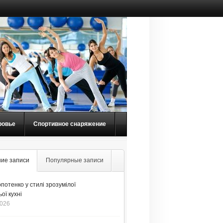
ровье
Спортивное снаряжение
ие записи
Популярные записи
потенко у стилі зрозумілої
ої кухні
2026