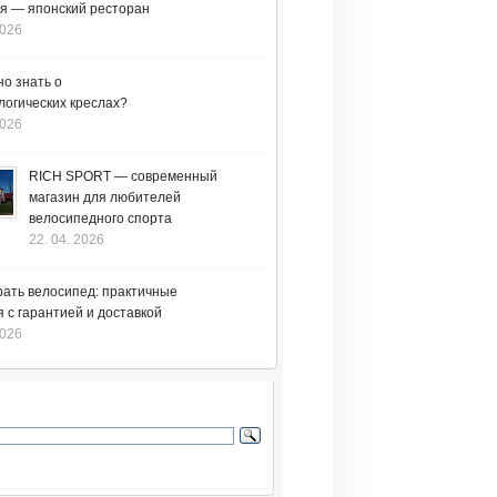
я — японский ресторан
2026
но знать о
логических креслах?
2026
RICH SPORT — современный
магазин для любителей
велосипедного спорта
22. 04. 2026
рать велосипед: практичные
 с гарантией и доставкой
2026