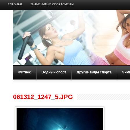
ГЛАВНАЯ
ЗНАМЕНИТЫЕ СПОРТСМЕНЫ
Фитнес
Водный спорт
Другие виды спорта
Зим
061312_1247_5.JPG