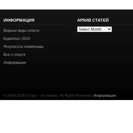
ИНФОРМАЦИЯ
АРХИВ СТАТЕЙ
Архив
Водные виды спорта
статей
Будапешт 2010
Результаты олимпиады
Все о спорте
Информация
© 2009-2026 Спорт – это жизнь!. All Rights Reserved.
Информация