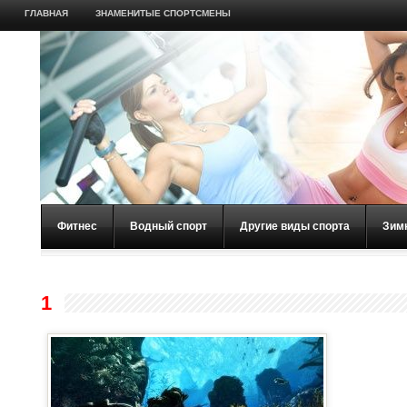
ГЛАВНАЯ
ЗНАМЕНИТЫЕ СПОРТСМЕНЫ
Фитнес
Водный спорт
Другие виды спорта
Зим
1