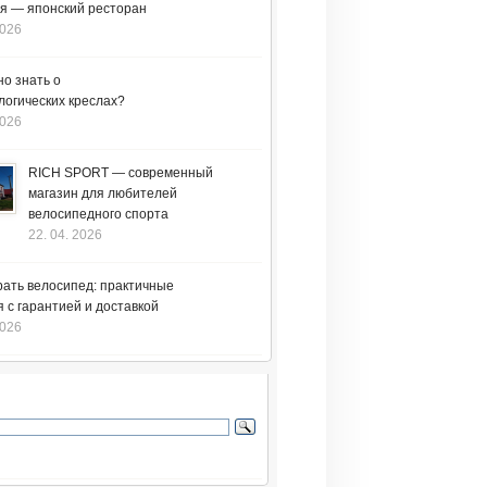
я — японский ресторан
2026
но знать о
логических креслах?
2026
RICH SPORT — современный
магазин для любителей
велосипедного спорта
22. 04. 2026
рать велосипед: практичные
 с гарантией и доставкой
2026