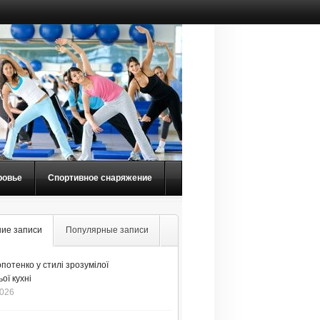
ровье
Спортивное снаряжение
ие записи
Популярные записи
потенко у стилі зрозумілої
ої кухні
2026