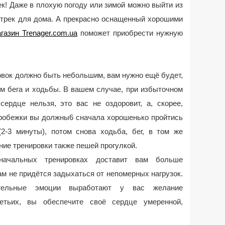
ек! Даже в плохую погоду или зимой можно выйти из
итрек для дома. А прекрасно оснащенный хорошими
газин Trenager.com.ua
поможет приобрести нужную
овок должно быть небольшим, вам нужно ещё будет,
ем бега и ходьбы. В вашем случае, при избыточном
сердце нельзя, это вас не оздоровит, а, скорее,
пробежки вы должны6 сначала хорошенько пройтись
(2-3 минуты), потом снова ходьба, бег, в том же
ие тренировки также пешей прогулкой.
начальных тренировках доставит вам больше
вам не придётся задыхаться от непомерных нагрузок.
ительные эмоции выработают у вас желание
етьих, вы обеспечите своё сердце умеренной,