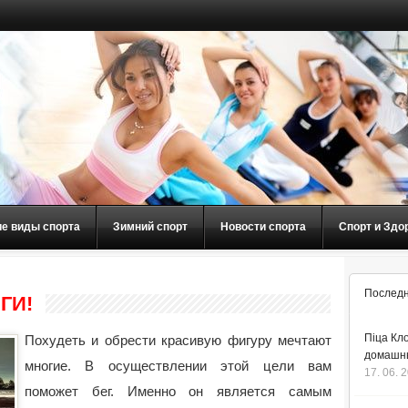
ие виды спорта
Зимний спорт
Новости спорта
Спорт и Здо
Последн
ГИ!
Піца Кло
Похудеть и обрести красивую фигуру мечтают
домашнь
многие. В осуществлении этой цели вам
17. 06. 
поможет бег. Именно он является самым