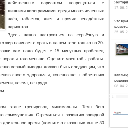
действенным вариантом попрощаться с
Якитори
17. 06. 
лишними килограммами, среди многочисленных
чаёв, таблеток, диет и прочих ненадёжных
Что нуж
вариантов.
космето
25. 05. 
Здесь важно настроиться на серьёзную и
то жир начинает сгорать в нашем теле только на 30-
ировки вам надо будет с 15 минутных пробежек,
 порах и того меньше. Оцените масштабы работы.
венно верный выводы должен быть следующим, что
шению своего здоровья и, конечно же, к обретению
Как выб
решения
емени, не сил, не труда.
08. 04. 
ом.
ом этапе тренировок, минимальны. Темп бега
о самочувствия. Стремиться к развитию завидной
то длительное время (помните о сказанных выше 30