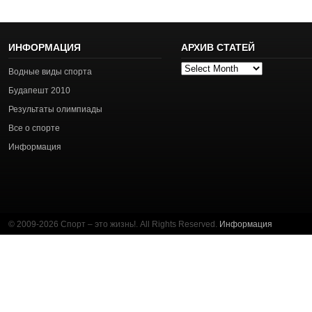
ИНФОРМАЦИЯ
АРХИВ СТАТЕЙ
Архив
Водные виды спорта
статей
Будапешт 2010
Результаты олимпиады
Все о спорте
Информация
© 2009-2026 Спорт – это жизнь!. All Rights Reserved.
Информация