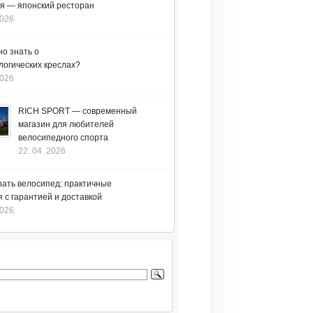
я — японский ресторан
2026
но знать о
логических креслах?
2026
RICH SPORT — современный
магазин для любителей
велосипедного спорта
22. 04. 2026
рать велосипед: практичные
 с гарантией и доставкой
2026