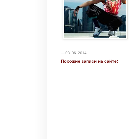
— 03. 06. 2014
Похожие записи на сайте: