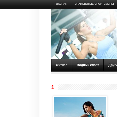
ГЛАВНАЯ
ЗНАМЕНИТЫЕ СПОРТСМЕНЫ
Фитнес
Водный спорт
Друг
1