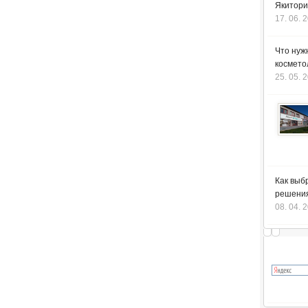
Якитори
17. 06. 
Что нуж
космето
25. 05. 
Как выб
решения
08. 04. 