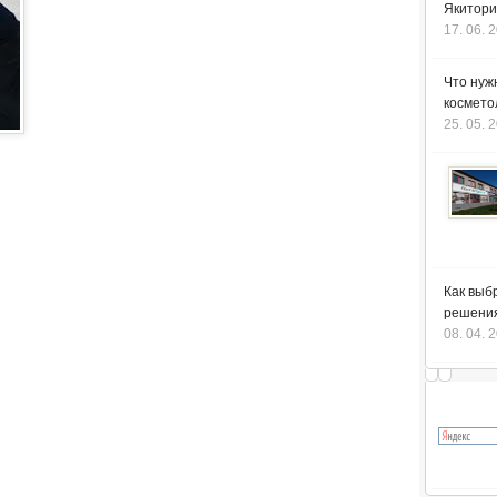
Якитори
17. 06. 
Что нуж
космето
25. 05. 
Как выб
решения
08. 04. 