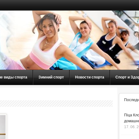
ие виды спорта
Зимний спорт
Новости спорта
Спорт и Здо
Последн
Піца Кло
домашнь
17. 06. 