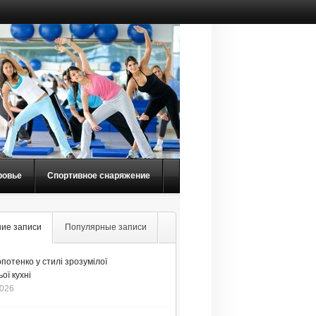
ровье
Спортивное снаряжение
ие записи
Популярные записи
потенко у стилі зрозумілої
ої кухні
2026