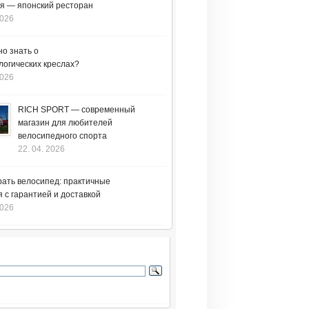
я — японский ресторан
2026
но знать о
логических креслах?
2026
RICH SPORT — современный
магазин для любителей
велосипедного спорта
22. 04. 2026
рать велосипед: практичные
 с гарантией и доставкой
2026