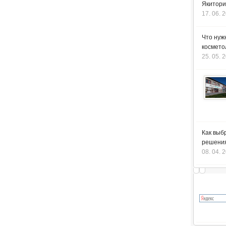
Якитори
17. 06. 
Что нуж
космето
25. 05. 
Как выб
решения
08. 04. 