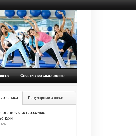
ровье
Спортивное снаряжение
ие записи
Популярные записи
потенко у стилі зрозумілої
ої кухні
2026