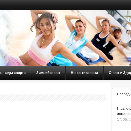
ие виды спорта
Зимний спорт
Новости спорта
Спорт и Здо
Последн
Піца Кло
домашнь
17. 06. 