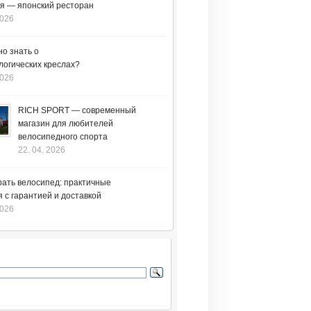
я — японский ресторан
2026
но знать о
логических креслах?
2026
RICH SPORT — современный
магазин для любителей
велосипедного спорта
22. 04. 2026
рать велосипед: практичные
 с гарантией и доставкой
2026