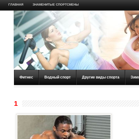
ГЛАВНАЯ
ЗНАМЕНИТЫЕ СПОРТСМЕНЫ
Фитнес
Водный спорт
Другие виды спорта
Зим
1