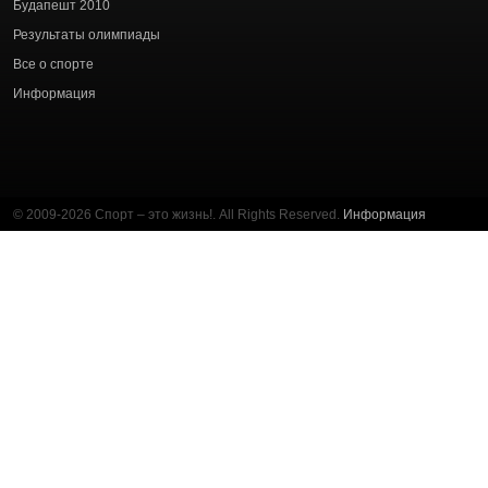
Будапешт 2010
Результаты олимпиады
Все о спорте
Информация
© 2009-2026 Спорт – это жизнь!. All Rights Reserved.
Информация