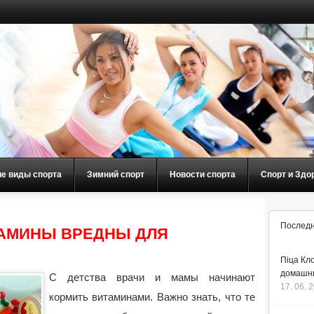
ие виды спорта
Зимний спорт
Новости спорта
Спорт и Здо
Последн
ТАМИНЫ ВРЕДНЫ ДЛЯ
Піца Кло
домашнь
С детства врачи и мамы начинают
17. 06. 
кормить витаминами. Важно знать, что те