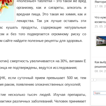
«полезные» таблетки – это такой же вред
Якитори
17. 06. 
организму, как и сигареты, алкоголь и
вредная пища.
Это такая же химия, как и
Что нуж
лекарства. Так уж лучше оставить эти
космето
25. 05. 
ас кушать продукты, содержащие натуральные
изм и без того подвергается огромному риску со
м сайте найдите полезные рецепты для здоровья.
аротин) смертность увеличивается на 30%, витамин Е
Как выб
решения
онца не подтверждены, ведутся исследования;
08. 04. 
НК, если суточный прием превышает 500 мг, тем
ия раком, появлению злокачественных опухолей;
тие несколько тысяч людей. Изучая препараты,
актики различных заболеваний. Человек принимает