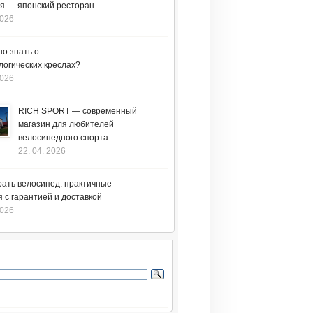
я — японский ресторан
2026
но знать о
логических креслах?
2026
RICH SPORT — современный
магазин для любителей
велосипедного спорта
22. 04. 2026
рать велосипед: практичные
 с гарантией и доставкой
2026