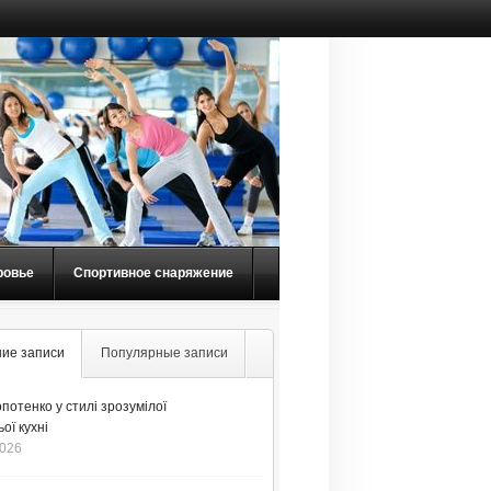
ровье
Спортивное снаряжение
ие записи
Популярные записи
потенко у стилі зрозумілої
ої кухні
2026