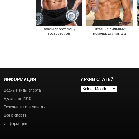
Зачем спортсмену
Питание сильных:
тестостерон
помощь для мышц
ИНФОРМАЦИЯ
АРХИВ СТАТЕЙ
Архив
Водные виды спорта
статей
Будапешт 2010
Результаты олимпиады
Все о спорте
Информация