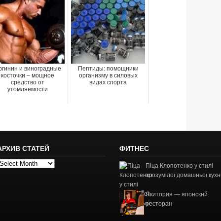
ргинин и виноградные
Пептиды: помощники
косточки – мощное
организму в силовых
средство от
видах спорта
утомляемости
АРХИВ СТАТЕЙ
ФИТНЕС
рхив
Піца Клопотенко у стилі
татей
зрозумілої домашньої кухн
Якитория — японский
ресторан