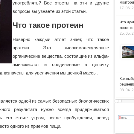
употреблять? Все ответы на эти и другие
Якитори
17. 06. 
вопросы вы узнаете из этой статьи.
Что нуж
Что такое протеин
космето
25. 05. 
Наверно каждый атлет знает, что такое
протеин. Это высокомолекулярные
органические вещества, состоящие из альфа-
аминокислот и соединенные в цепочку
редназначены для увеличения мышечной массы.
Как выб
решения
08. 04. 
 является одной из самых безопасных биологических
ного результата нужно всегда придерживаться
ь его стоит: утром, после пробуждения, перед
есто одного из приемов пищи.