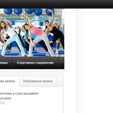
ровье
Спортивное снаряжение
ие записи
Популярные записи
потенко у стилі зрозумілої
ої кухні
2026