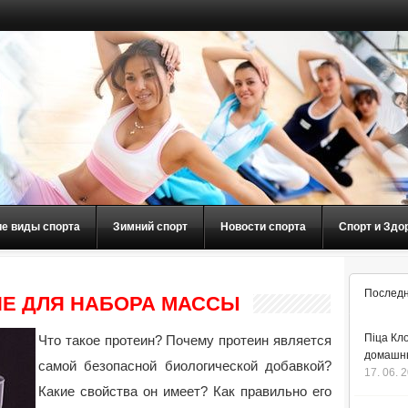
ие виды спорта
Зимний спорт
Новости спорта
Спорт и Здо
Последн
Е ДЛЯ НАБОРА МАССЫ
Піца Кло
Что такое протеин? Почему протеин является
домашнь
самой безопасной биологической добавкой?
17. 06. 
Какие свойства он имеет? Как правильно его