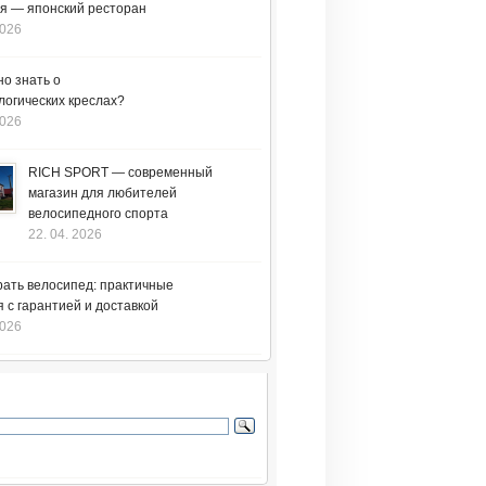
я — японский ресторан
2026
но знать о
логических креслах?
2026
RICH SPORT — современный
магазин для любителей
велосипедного спорта
22. 04. 2026
рать велосипед: практичные
 с гарантией и доставкой
2026