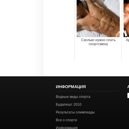
Сколько нужно спать
А
спортсмену
ИНФОРМАЦИЯ
А
Водные виды спорта
с
Будапешт 2010
Результаты олимпиады
Все о спорте
Информация