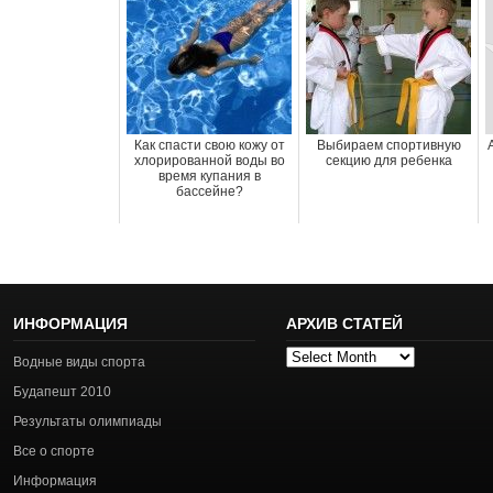
Как спасти свою кожу от
Выбираем спортивную
хлорированной воды во
секцию для ребенка
время купания в
бассейне?
ИНФОРМАЦИЯ
АРХИВ СТАТЕЙ
Архив
Водные виды спорта
статей
Будапешт 2010
Результаты олимпиады
Все о спорте
Информация