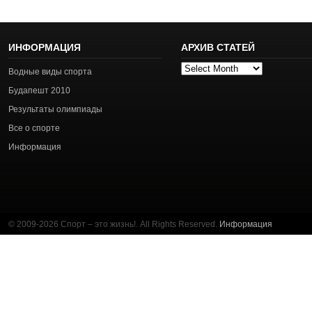
ИНФОРМАЦИЯ
АРХИВ СТАТЕЙ
Архив
Водные виды спорта
статей
Будапешт 2010
Результаты олимпиады
Все о спорте
Информация
© 2009-2026 Спорт – это жизнь!. All Rights Reserved.
Информация