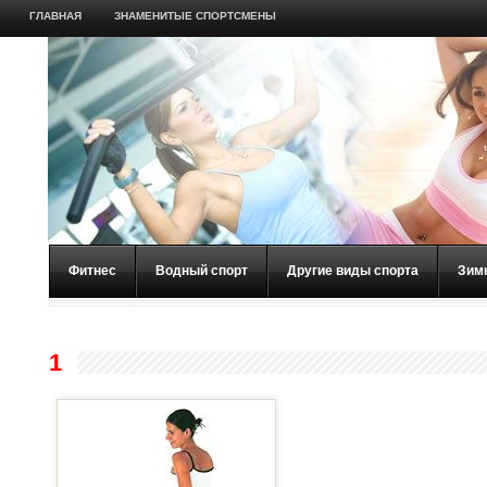
ГЛАВНАЯ
ЗНАМЕНИТЫЕ СПОРТСМЕНЫ
Фитнес
Водный спорт
Другие виды спорта
Зим
1