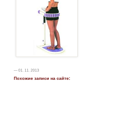
— 01. 11. 2013
Похожие записи на сайте: