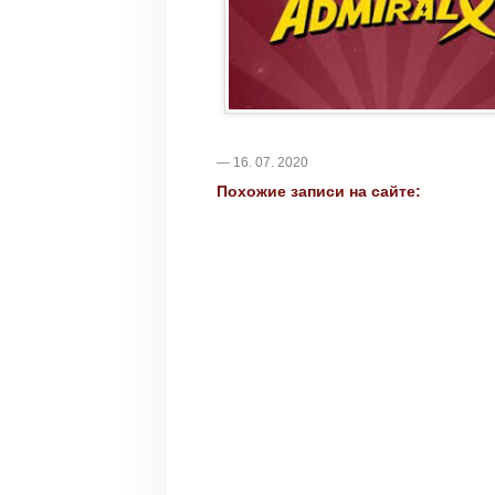
— 16. 07. 2020
Похожие записи на сайте: