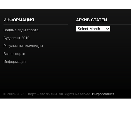
ИНФОРМАЦИЯ
АРХИВ СТАТЕЙ
Архив
Водные виды спорта
статей
Будапешт 2010
Результаты олимпиады
Все о спорте
Информация
© 2009-2026 Спорт – это жизнь!. All Rights Reserved.
Информация