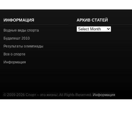
ИНФОРМАЦИЯ
АРХИВ СТАТЕЙ
Архив
Водные виды спорта
статей
Будапешт 2010
Результаты олимпиады
Все о спорте
Информация
© 2009-2026 Спорт – это жизнь!. All Rights Reserved.
Информация